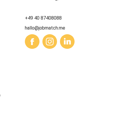
+49 40 87408088
hallo@jobmatch.me
e