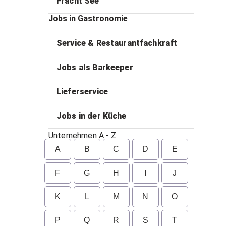
Fracht See
Jobs in Gastronomie
Service & Restaurantfachkraft
Jobs als Barkeeper
Lieferservice
Jobs in der Küche
Unternehmen A - Z
A
B
C
D
E
F
G
H
I
J
K
L
M
N
O
P
Q
R
S
T