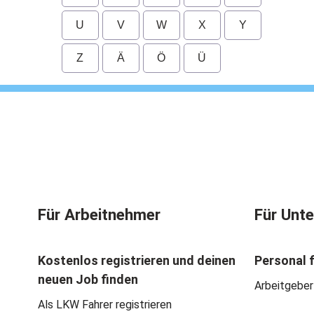
U
V
W
X
Y
Z
Ä
Ö
Ü
Für Arbeitnehmer
Für Unt
Kostenlos registrieren und deinen
Personal 
neuen Job finden
Arbeitgeber
Als LKW Fahrer registrieren