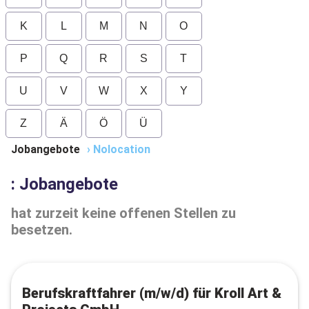
K
L
M
N
O
P
Q
R
S
T
U
V
W
X
Y
Z
Ä
Ö
Ü
Jobangebote
›
Nolocation
: Jobangebote
hat zurzeit keine offenen Stellen zu
besetzen.
Berufskraftfahrer (m/w/d) für Kroll Art &