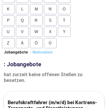
K
L
M
N
O
P
Q
R
S
T
U
V
W
X
Y
Z
Ä
Ö
Ü
Jobangebote
›
Nolocation
: Jobangebote
hat zurzeit keine offenen Stellen zu
besetzen.
Berufskraftfahrer (m/w/d) bei Kortrans-