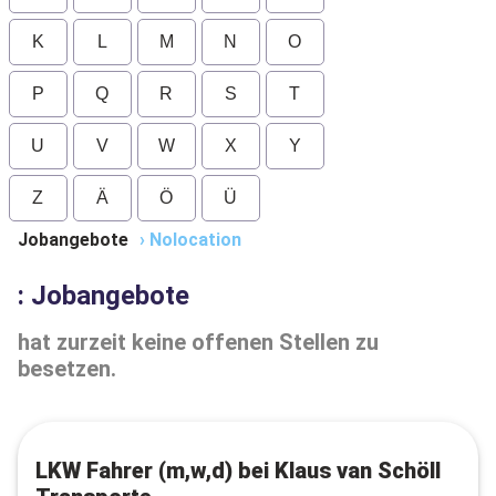
K
L
M
N
O
P
Q
R
S
T
U
V
W
X
Y
Z
Ä
Ö
Ü
Jobangebote
›
Nolocation
: Jobangebote
hat zurzeit keine offenen Stellen zu
besetzen.
LKW Fahrer (m,w,d) bei Klaus van Schöll