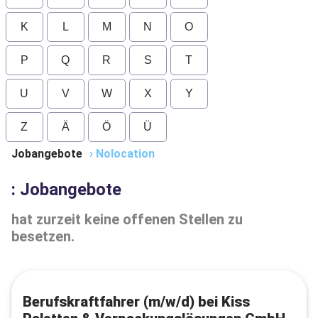
K
L
M
N
O
P
Q
R
S
T
U
V
W
X
Y
Z
Ä
Ö
Ü
Jobangebote
›
Nolocation
: Jobangebote
hat zurzeit keine offenen Stellen zu
besetzen.
Berufskraftfahrer (m/w/d) bei Kiss