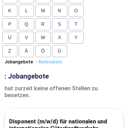
K
L
M
N
O
P
Q
R
S
T
U
V
W
X
Y
Z
Ä
Ö
Ü
Jobangebote
›
Nolocation
: Jobangebote
hat zurzeit keine offenen Stellen zu
besetzen.
Disponent (m/w/d) für nationalen und