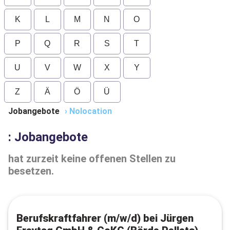
K
L
M
N
O
P
Q
R
S
T
U
V
W
X
Y
Z
Ä
Ö
Ü
Jobangebote
›
Nolocation
: Jobangebote
hat zurzeit keine offenen Stellen zu
besetzen.
Berufskraftfahrer (m/w/d) bei Jürgen