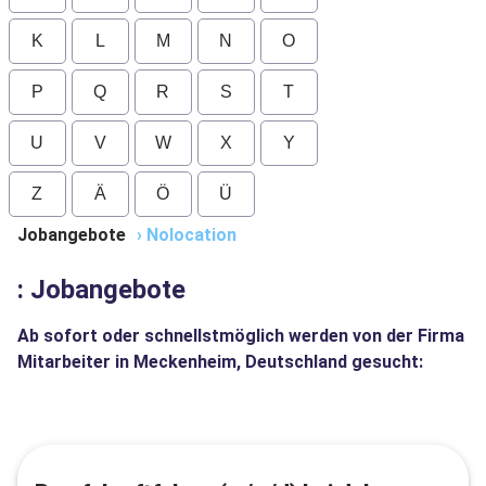
K
L
M
N
O
P
Q
R
S
T
U
V
W
X
Y
Z
Ä
Ö
Ü
Jobangebote
›
Nolocation
: Jobangebote
Ab sofort oder schnellstmöglich werden von der Firma
Mitarbeiter in Meckenheim, Deutschland gesucht: