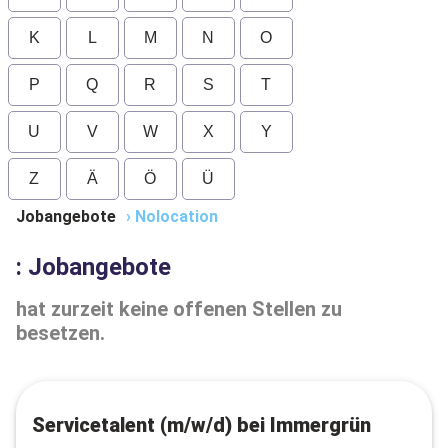
K
L
M
N
O
P
Q
R
S
T
U
V
W
X
Y
Z
Ä
Ö
Ü
Jobangebote
›
Nolocation
: Jobangebote
hat zurzeit keine offenen Stellen zu
besetzen.
Servicetalent (m/w/d) bei Immergrün