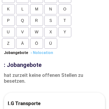
K
L
M
N
O
P
Q
R
S
T
U
V
W
X
Y
Z
Ä
Ö
Ü
Jobangebote
›
Nolocation
: Jobangebote
hat zurzeit keine offenen Stellen zu
besetzen.
I.G Transporte