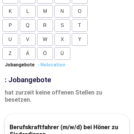
K
L
M
N
O
P
Q
R
S
T
U
V
W
X
Y
Z
Ä
Ö
Ü
Jobangebote
›
Nolocation
: Jobangebote
hat zurzeit keine offenen Stellen zu
besetzen.
Berufskraftfahrer (m/w/d) bei Höner zu