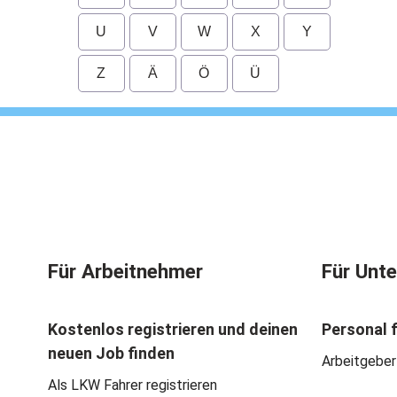
U
V
W
X
Y
Z
Ä
Ö
Ü
Für Arbeitnehmer
Für Unt
Kostenlos registrieren und deinen
Personal 
neuen Job finden
Arbeitgeber
Als LKW Fahrer registrieren