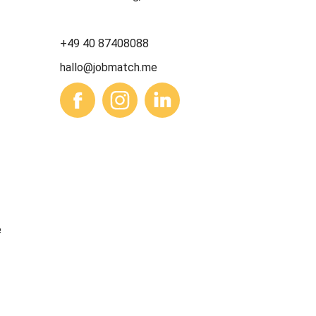
+49 40 87408088
hallo@jobmatch.me
e