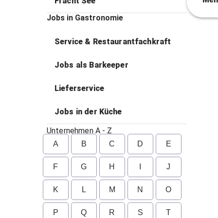
Fracht See
Jobs in Gastronomie
Service & Restaurantfachkraft
Jobs als Barkeeper
Lieferservice
Jobs in der Küche
Unternehmen A - Z
A
B
C
D
E
F
G
H
I
J
K
L
M
N
O
P
Q
R
S
T