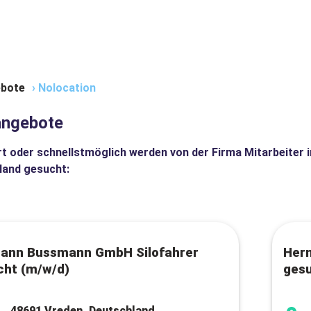
bote
›
Nolocation
angebote
t oder schnellstmöglich werden von der Firma
Mitarbeiter 
land gesucht:
ann Bussmann GmbH Silofahrer
Her
cht (m/w/d)
ges
48691 Vreden, Deutschland