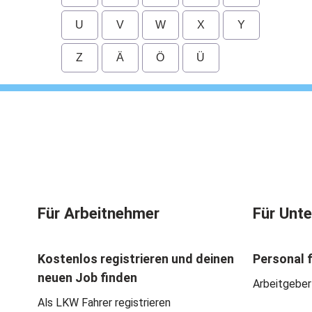
U
V
W
X
Y
Z
Ä
Ö
Ü
Für Arbeitnehmer
Für Unt
Kostenlos registrieren und deinen
Personal 
neuen Job finden
Arbeitgeber
Als LKW Fahrer registrieren