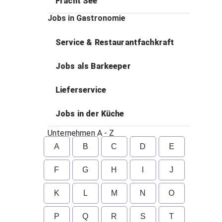
Fracht See
Jobs in Gastronomie
Service & Restaurantfachkraft
Jobs als Barkeeper
Lieferservice
Jobs in der Küche
Unternehmen A - Z
A
B
C
D
E
F
G
H
I
J
K
L
M
N
O
P
Q
R
S
T