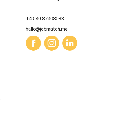
+49 40 87408088
hallo@jobmatch.me
e