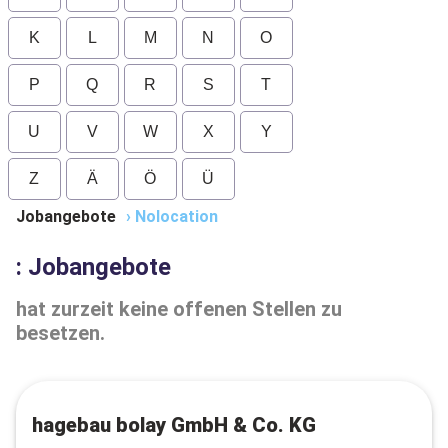
K
L
M
N
O
P
Q
R
S
T
U
V
W
X
Y
Z
Ä
Ö
Ü
Jobangebote
›
Nolocation
: Jobangebote
hat zurzeit keine offenen Stellen zu
besetzen.
hagebau bolay GmbH & Co. KG