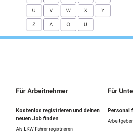
U
V
W
X
Y
Z
Ä
Ö
Ü
Für Arbeitnehmer
Für Unt
Kostenlos registrieren und deinen
Personal 
neuen Job finden
Arbeitgeber
Als LKW Fahrer registrieren