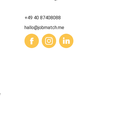
+49 40 87408088
hallo@jobmatch.me
e