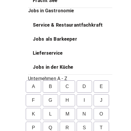
Fracht See
Jobs in Gastronomie
Service & Restaurantfachkraft
Jobs als Barkeeper
Lieferservice
Jobs in der Küche
Unternehmen A - Z
A
B
C
D
E
F
G
H
I
J
K
L
M
N
O
P
Q
R
S
T