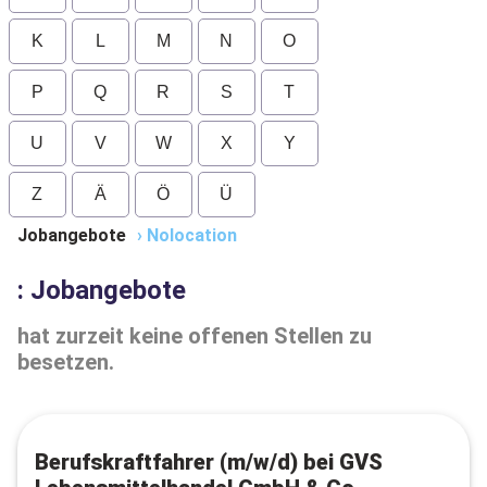
K
L
M
N
O
P
Q
R
S
T
U
V
W
X
Y
Z
Ä
Ö
Ü
Jobangebote
›
Nolocation
: Jobangebote
hat zurzeit keine offenen Stellen zu
besetzen.
Berufskraftfahrer (m/w/d) bei GVS