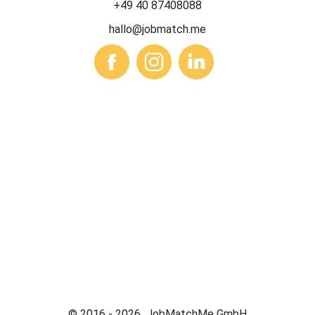
+49 40 87408088
hallo@jobmatch.me
© 2016 -
2026
JobMatchMe GmbH