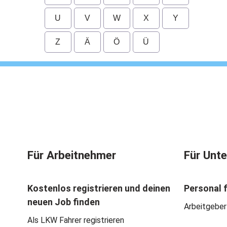
U
V
W
X
Y
Z
Ä
Ö
Ü
Für Arbeitnehmer
Für Unt
Kostenlos registrieren und deinen
Personal 
neuen Job finden
Arbeitgeber
Als LKW Fahrer registrieren