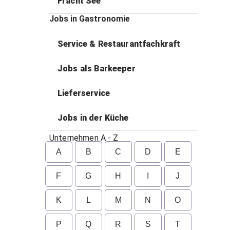
Fracht See
Jobs in Gastronomie
Service & Restaurantfachkraft
Jobs als Barkeeper
Lieferservice
Jobs in der Küche
Unternehmen A - Z
A
B
C
D
E
F
G
H
I
J
K
L
M
N
O
P
Q
R
S
T