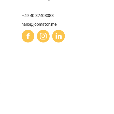
+49 40 87408088
hallo@jobmatch.me
e