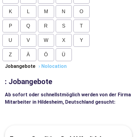
K
L
M
N
O
P
Q
R
S
T
U
V
W
X
Y
Z
Ä
Ö
Ü
Jobangebote
›
Nolocation
: Jobangebote
Ab sofort oder schnellstmöglich werden von der Firma
Mitarbeiter in Hildesheim, Deutschland gesucht: