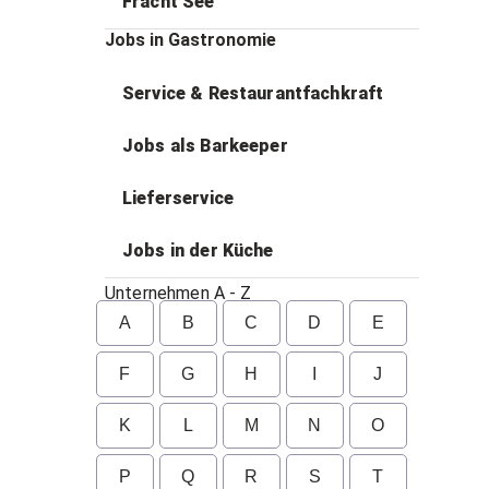
Fracht See
Jobs in Gastronomie
Service & Restaurantfachkraft
Jobs als Barkeeper
Lieferservice
Jobs in der Küche
Unternehmen A - Z
A
B
C
D
E
F
G
H
I
J
K
L
M
N
O
P
Q
R
S
T