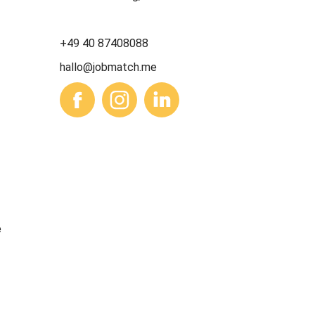
+49 40 87408088
hallo@jobmatch.me
e