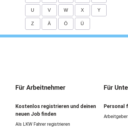
U
V
W
X
Y
Z
Ä
Ö
Ü
Für Arbeitnehmer
Für Unt
Kostenlos registrieren und deinen
Personal 
neuen Job finden
Arbeitgeber
Als LKW Fahrer registrieren