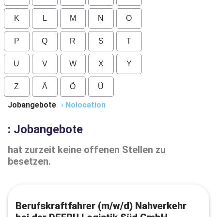
K
L
M
N
O
P
Q
R
S
T
U
V
W
X
Y
Z
Ä
Ö
Ü
Jobangebote
›
Nolocation
: Jobangebote
hat zurzeit keine offenen Stellen zu
besetzen.
Berufskraftfahrer (m/w/d) Nahverkehr