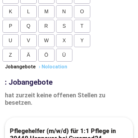
K
L
M
N
O
P
Q
R
S
T
U
V
W
X
Y
Z
Ä
Ö
Ü
Jobangebote
›
Nolocation
: Jobangebote
hat zurzeit keine offenen Stellen zu
besetzen.
Pflegehelfer (m/w/d) für 1:1 Pflege in