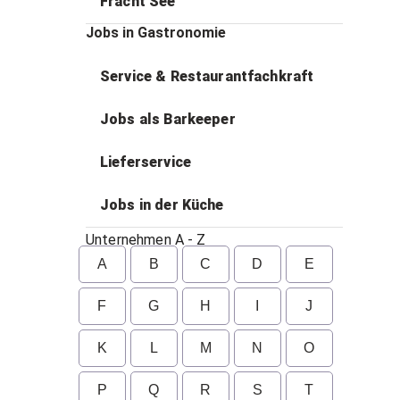
Fracht See
Jobs in Gastronomie
Service & Restaurantfachkraft
Jobs als Barkeeper
Lieferservice
Jobs in der Küche
Unternehmen A - Z
A
B
C
D
E
F
G
H
I
J
K
L
M
N
O
P
Q
R
S
T