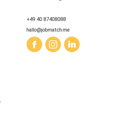
+49 40 87408088
hallo@jobmatch.me
e