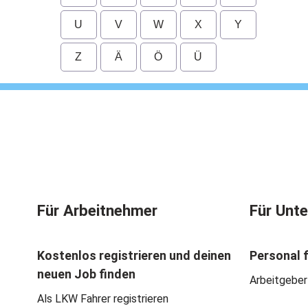
U
V
W
X
Y
Z
Ä
Ö
Ü
Für Arbeitnehmer
Für Unt
Kostenlos registrieren und deinen
Personal 
neuen Job finden
Arbeitgeber
Als LKW Fahrer registrieren