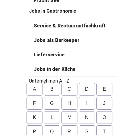
Fracht See
Jobs in Gastronomie
Service & Restaurantfachkraft
Jobs als Barkeeper
Lieferservice
Jobs in der Küche
Unternehmen A - Z
A
B
C
D
E
F
G
H
I
J
K
L
M
N
O
P
Q
R
S
T