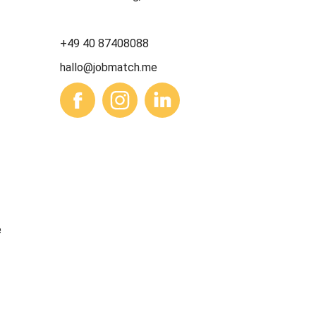
+49 40 87408088
hallo@jobmatch.me
e