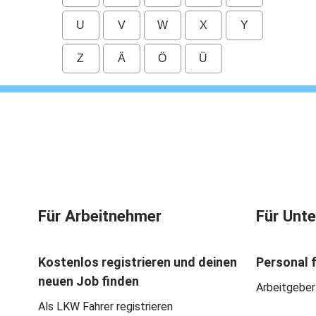
U
V
W
X
Y
Z
Ä
Ö
Ü
Für Arbeitnehmer
Für Unt
Kostenlos registrieren und deinen
Personal 
neuen Job finden
Arbeitgeber
Als LKW Fahrer registrieren