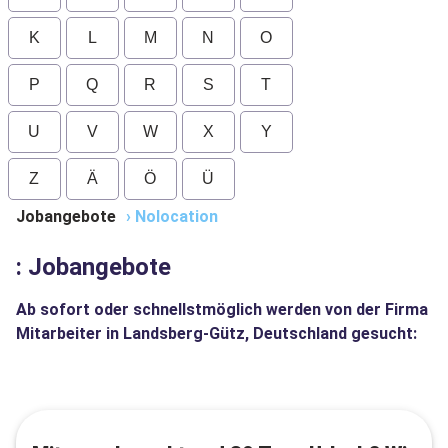
K
L
M
N
O
P
Q
R
S
T
U
V
W
X
Y
Z
Ä
Ö
Ü
Jobangebote
›
Nolocation
: Jobangebote
Ab sofort oder schnellstmöglich werden von der Firma
Mitarbeiter in Landsberg-Gütz, Deutschland gesucht: