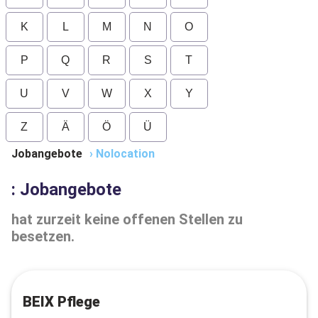
K
L
M
N
O
P
Q
R
S
T
U
V
W
X
Y
Z
Ä
Ö
Ü
Jobangebote
›
Nolocation
: Jobangebote
hat zurzeit keine offenen Stellen zu
besetzen.
BEIX Pflege