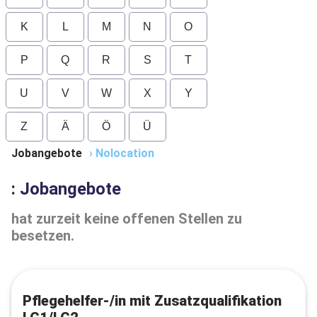
K
L
M
N
O
P
Q
R
S
T
U
V
W
X
Y
Z
Ä
Ö
Ü
Jobangebote
›
Nolocation
: Jobangebote
hat zurzeit keine offenen Stellen zu
besetzen.
Pflegehelfer-/in mit Zusatzqualifikation