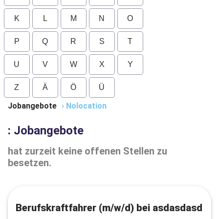
K
L
M
N
O
P
Q
R
S
T
U
V
W
X
Y
Z
Ä
Ö
Ü
Jobangebote
›
Nolocation
: Jobangebote
hat zurzeit keine offenen Stellen zu
besetzen.
Berufskraftfahrer (m/w/d) bei asdasdasd