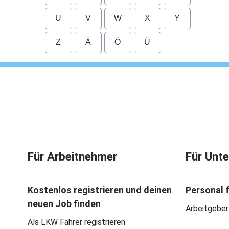
U
V
W
X
Y
Z
Ä
Ö
Ü
Für Arbeitnehmer
Für Unt
Kostenlos registrieren und deinen
Personal 
neuen Job finden
Arbeitgeber
Als LKW Fahrer registrieren