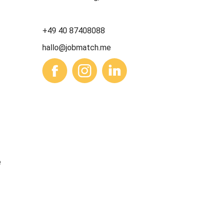
+49 40 87408088
hallo@jobmatch.me
e