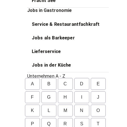
Fracht See
Jobs in Gastronomie
Service & Restaurantfachkraft
Jobs als Barkeeper
Lieferservice
Jobs in der Küche
Unternehmen A - Z
A
B
C
D
E
F
G
H
I
J
K
L
M
N
O
P
Q
R
S
T