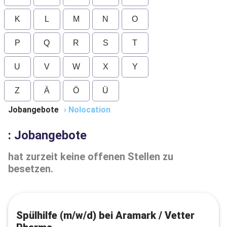
K
L
M
N
O
P
Q
R
S
T
U
V
W
X
Y
Z
Ä
Ö
Ü
Jobangebote
›
Nolocation
: Jobangebote
hat zurzeit keine offenen Stellen zu
besetzen.
Spülhilfe (m/w/d) bei Aramark / Vetter