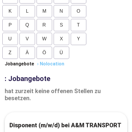
K
L
M
N
O
P
Q
R
S
T
U
V
W
X
Y
Z
Ä
Ö
Ü
Jobangebote
›
Nolocation
: Jobangebote
hat zurzeit keine offenen Stellen zu
besetzen.
Disponent (m/w/d) bei A&M TRANSPORT