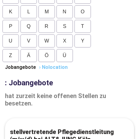
K
L
M
N
O
P
Q
R
S
T
U
V
W
X
Y
Z
Ä
Ö
Ü
Jobangebote
›
Nolocation
: Jobangebote
hat zurzeit keine offenen Stellen zu
besetzen.
stellvertretende Pflegedienstleitung