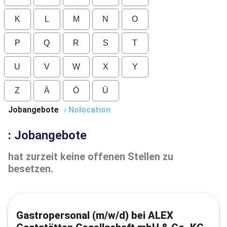
K
L
M
N
O
P
Q
R
S
T
U
V
W
X
Y
Z
Ä
Ö
Ü
Jobangebote
›
Nolocation
: Jobangebote
hat zurzeit keine offenen Stellen zu
besetzen.
Gastropersonal (m/w/d) bei ALEX