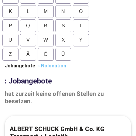
K
L
M
N
O
P
Q
R
S
T
U
V
W
X
Y
Z
Ä
Ö
Ü
Jobangebote
›
Nolocation
: Jobangebote
hat zurzeit keine offenen Stellen zu
besetzen.
ALBERT SCHUCK GmbH & Co. KG