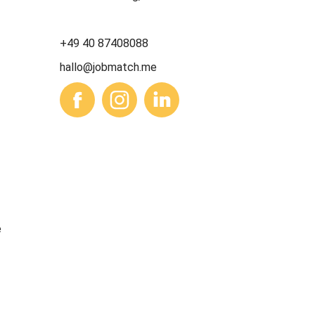
+49 40 87408088
hallo@jobmatch.me
e