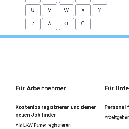
U
V
W
X
Y
Z
Ä
Ö
Ü
Für Arbeitnehmer
Für Unt
Kostenlos registrieren und deinen
Personal 
neuen Job finden
Arbeitgeber
Als LKW Fahrer registrieren