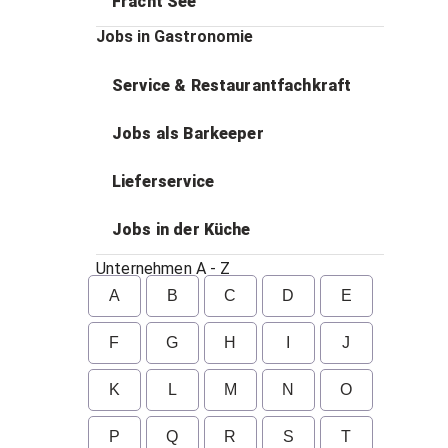
Fracht See
Jobs in Gastronomie
Service & Restaurantfachkraft
Jobs als Barkeeper
Lieferservice
Jobs in der Küche
Unternehmen A - Z
A
B
C
D
E
F
G
H
I
J
K
L
M
N
O
P
Q
R
S
T