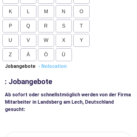
K
L
M
N
O
P
Q
R
S
T
U
V
W
X
Y
Z
Ä
Ö
Ü
Jobangebote
›
Nolocation
: Jobangebote
Ab sofort oder schnellstmöglich werden von der Firma
Mitarbeiter in Landsberg am Lech, Deutschland
gesucht: