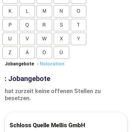
K
L
M
N
O
P
Q
R
S
T
U
V
W
X
Y
Z
Ä
Ö
Ü
Jobangebote
›
Nolocation
: Jobangebote
hat zurzeit keine offenen Stellen zu
besetzen.
Schloss Quelle Mellis GmbH